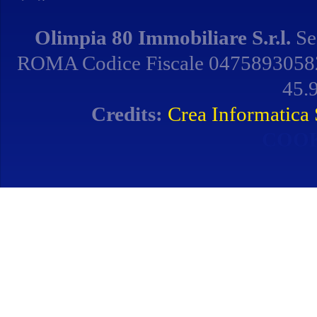
Olimpia 80 Immobiliare S.r.l.
Se
ROMA Codice Fiscale 04758930582 
45.9
Credits:
Crea Informatica S
COOK