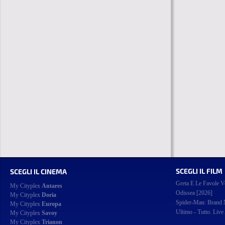
SCEGLI IL FILM
SCEGLI IL CINEMA
Greta E Le Favole V
My Cityplex
Antares
Odissea [2026]
My Cityplex
Doria
Spider-Man: Brand
My Cityplex
Europa
Ultimo - Tutto. Live
My Cityplex
Savoy
My Cityplex
Trianon