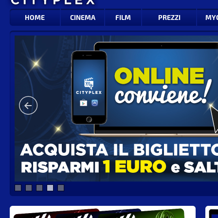
HOME
CINEMA
FILM
PREZZI
MY