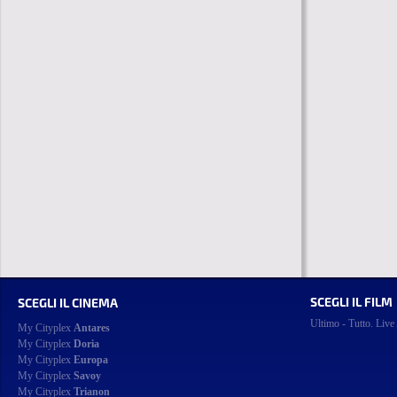
SCEGLI IL FILM
SCEGLI IL CINEMA
Ultimo - Tutto. Live
My Cityplex
Antares
My Cityplex
Doria
My Cityplex
Europa
My Cityplex
Savoy
My Cityplex
Trianon