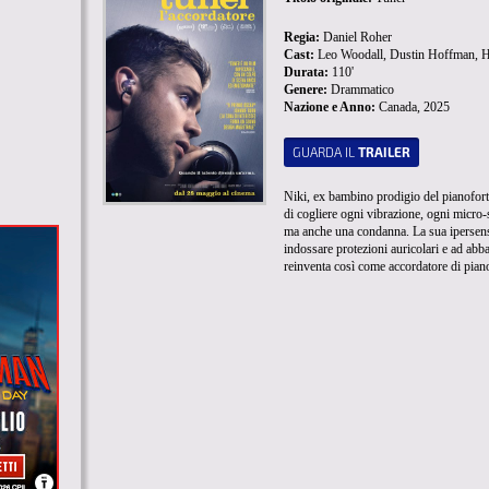
Regia:
Daniel Roher
Cast:
Leo Woodall, Dustin Hoffman, 
Durata:
110'
Genere:
Drammatico
Nazione e Anno:
Canada, 2025
GUARDA IL
TRAILER
Niki, ex bambino prodigio del pianofort
di cogliere ogni vibrazione, ogni micro
ma anche una condanna. La sua ipersensib
indossare protezioni auricolari e ad abba
reinventa così come accordatore di pianof