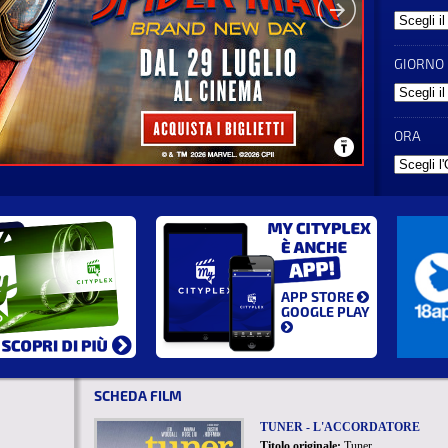
GIORNO
ORA
APP STORE
GOOGLE PLAY
SCHEDA FILM
TUNER - L'ACCORDATORE
Titolo originale:
Tuner