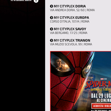
MY CITYPLEX
DORIA
VIA ANDREA DORIA, 52/60 | ROMA
MY CITYPLEX
EUROPA
CORSO D'ITALIA, 107/A | ROMA
MY CITYPLEX
SAVOY
VIA BERGAMO, 17/25 | ROMA
MY CITYPLEX
TRIANON
VIA MUZIO SCEVOLA, 99 | ROMA