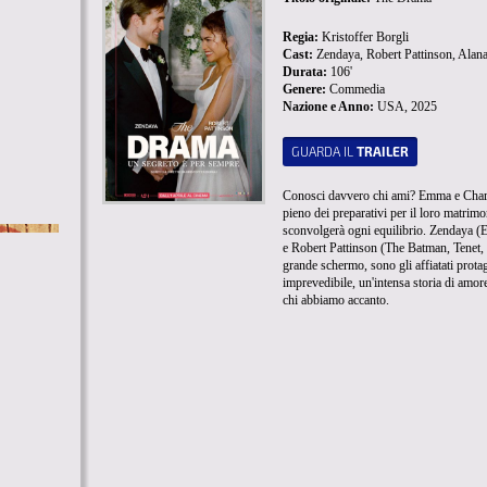
Regia:
Kristoffer Borgli
Cast:
Zendaya, Robert Pattinson, Alan
Durata:
106'
Genere:
Commedia
Nazione e Anno:
USA, 2025
GUARDA IL
TRAILER
Conosci davvero chi ami? Emma e Charli
pieno dei preparativi per il loro matrimo
sconvolgerà ogni equilibrio. Zendaya 
e Robert Pattinson (The Batman, Tenet, s
grande schermo, sono gli affiatati prot
imprevedibile, un'intensa storia di amore
chi abbiamo accanto.