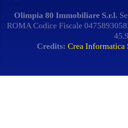
Olimpia 80 Immobiliare S.r.l.
Se
ROMA Codice Fiscale 04758930582 
45.9
Credits:
Crea Informatica S
COOK