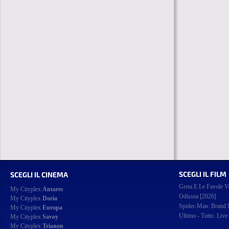
SCEGLI IL FILM
SCEGLI IL CINEMA
Greta E Le Favole V
My Cityplex
Antares
Odissea [2026]
My Cityplex
Doria
Spider-Man: Brand
My Cityplex
Europa
Ultimo - Tutto. Live
My Cityplex
Savoy
My Cityplex
Trianon