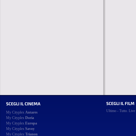
SCEGLI IL FILM
SCEGLI IL CINEMA
Ultimo - Tutto. Live
My Cityplex
Antares
My Cityplex
Doria
My Cityplex
Europa
My Cityplex
Savoy
My Cityplex
Trianon