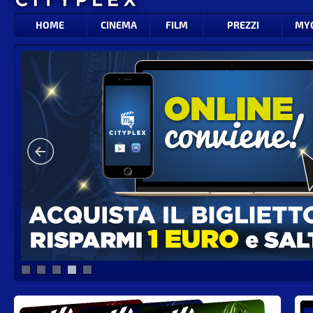
HOME
CINEMA
FILM
PREZZI
MY