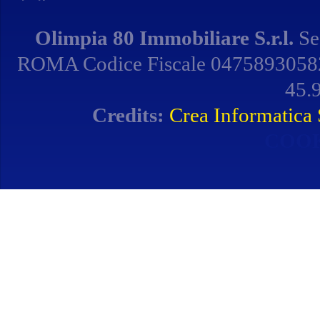
Olimpia 80 Immobiliare S.r.l.
Se
ROMA Codice Fiscale 04758930582 
45.9
Credits:
Crea Informatica S
COOK